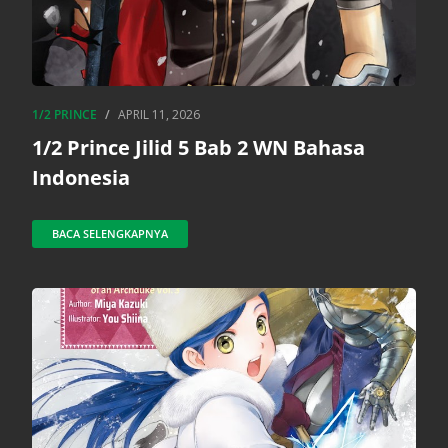
1/2 PRINCE
APRIL 11, 2026
1/2 Prince Jilid 5 Bab 2 WN Bahasa
Indonesia
BACA SELENGKAPNYA