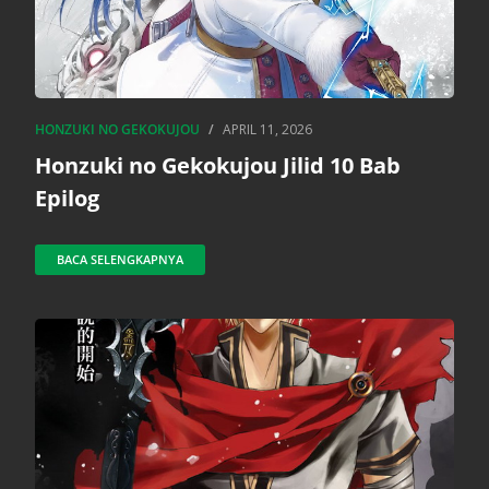
HONZUKI NO GEKOKUJOU
APRIL 11, 2026
Honzuki no Gekokujou Jilid 10 Bab
Epilog
BACA SELENGKAPNYA