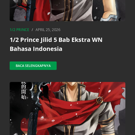
1/2 PRINCE
APRIL 25, 2026
1/2 Prince Jilid 5 Bab Ekstra WN
Bahasa Indonesia
BACA SELENGKAPNYA