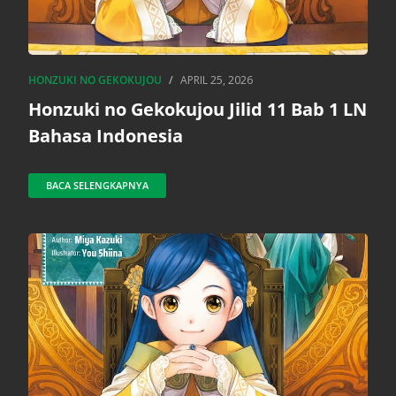
HONZUKI NO GEKOKUJOU
APRIL 25, 2026
Honzuki no Gekokujou Jilid 11 Bab 1 LN
Bahasa Indonesia
BACA SELENGKAPNYA