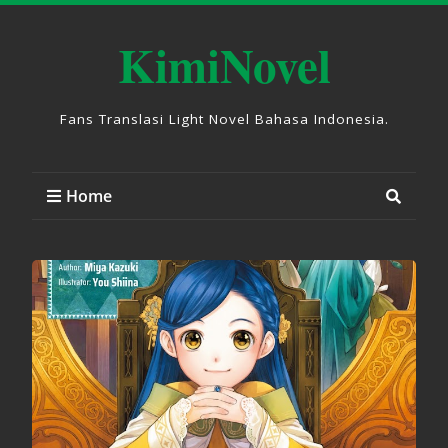
KimiNovel
Fans Translasi Light Novel Bahasa Indonesia.
Home