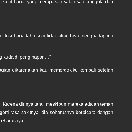
Lana tertunduk saat mengatakan itu. Dan sosoknya yang nampak tidak bisa diandalkan itu, jauh berbeda dari Sword Saint Lana, yang merupakan salah satu anggota dari 
. Jika Lana tahu, aku tidak akan bisa menghadapimu 
ng kuda di penginapan…”
ian dikarenakan kau memergokiku kembali setelah 
 Karena dirinya tahu, meskipun mereka adalah teman 
gerti rasa sakitnya, dia seharusnya berbicara dengan 
 seharusnya.