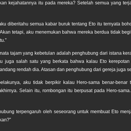
 kejahatannya itu pada mereka? Setelah semua yang terjadi
 aku diberitahu semua kabar buruk tentang Eto itu ternyata b
Akan tetapi, aku menemukan bahwa mereka berdua tidak begitu 
tu.”
mata tajam yang kebetulan adalah penghubung dari istana kera
itu juga salah satu yang berkata bahwa kalau Eto kerepotan 
dang rendah dia. Atasan dan penghubung dari gereja juga s
lakunya, aku tidak berpikir kalau Hero-sama benar-benar ti
irnya. Selain itu, rombongan itu berpusat pada Hero-sama. 
enghubung terpengaruh oleh seseorang untuk membuat Eto menjad
kan?”