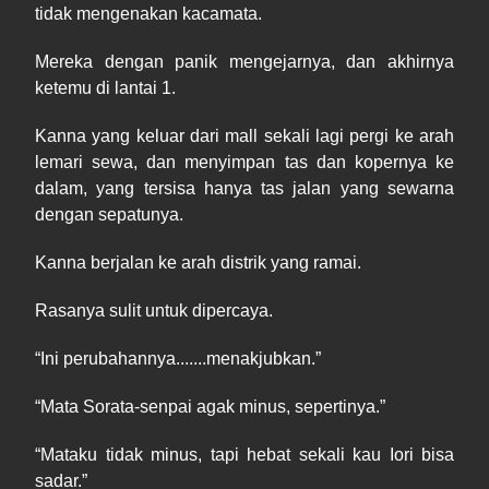
tidak mengenakan kacamata.
Mereka dengan panik mengejarnya, dan akhirnya
ketemu di
lantai
1.
Kanna yang keluar dari mall sekali lagi pergi ke arah
lemari sewa, dan menyimpan tas dan kopernya ke
dalam, yang tersisa hanya tas jalan yang sewarna
dengan sepatunya.
Kanna berjalan ke arah distrik yang ramai.
Rasanya sulit untuk dipercaya.
“
Ini
perubahannya.......menakjubkan.”
“
Mata
Sorata
-
senpai agak m
inus,
sepertinya.”
“
Mataku
tidak minus, tapi hebat sekali kau Iori bisa
sadar.”