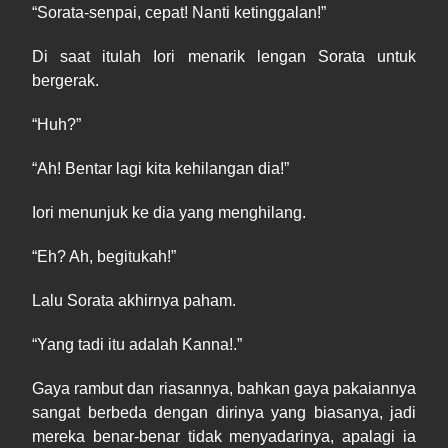
“Sorata
-
senpai, cepat! Nanti ketinggalan!”
Di
saat
itulah
Iori menarik lengan Sorata untuk
bergerak.
“
Huh
?”
“
Ah
! Bentar lagi kita kehilangan dia!”
Iori menunjuk ke dia yang menghilang.
“
Eh
? Ah, begitukah!”
Lalu Sorata akhirnya paham.
“
Yang
tadi itu adalah Kanna!
.
”
Gaya rambut dan riasannya, bahkan gaya pakaiannya
sangat berbeda dengan dirinya yang biasanya, jadi
mereka benar
-
benar tidak menyadarinya, apalagi ia