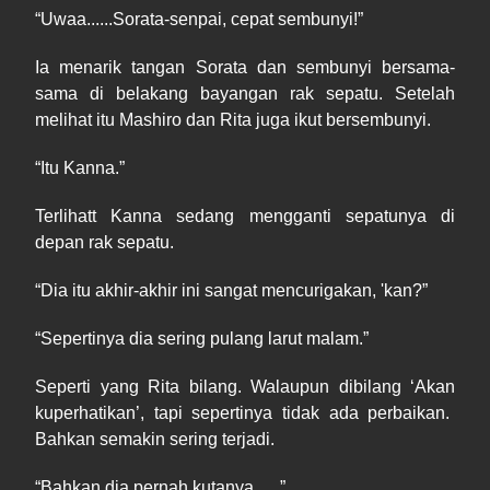
“
Uwaa
......Sorata
-
senpai, cepat sembunyi!”
Ia menarik tangan Sorata dan sembunyi bersama
-
sama di
belakang bayangan rak sepatu. Setelah
melihat itu Mashiro dan Rita juga ikut bersembunyi.
“
Itu
Kanna.”
Terli
hat
t Kanna sedang mengganti sepatun
ya
di
depan rak sepatu.
“
Dia
itu akhir
-
akhir ini sangat mencurigakan
,
'
kan?”
“
Sepertinya
dia sering pulang larut malam.”
Seperti yang Rita bilang. Walaupun dibilang ‘
Akan
kuperhatikan’, tapi sepertinya tidak ada perbaikan.
Bahkan semakin sering terjadi.
“
Bahkan dia pernah kutanya
......”