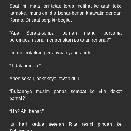
Saat ini, mata Iori tetap terus melihat ke arah toko
karaoke, mungkin dia benar
-
benar kh
a
watir dengan
Kanna. Di
saat berpikir begitu,
“
Apa
Sorata
-
senpai pernah mandi bersama
perempuan yang mengenakan pakaian renang?”
Iori melontarkan pertanyaan yang aneh.
“
Tidak
pernah.”
Aneh sekali, pokoknya jawab dulu.
“
Bukannya
musim panas sempat ke vila dekat
pantai?”
“
Hn
?
A
h,
benar
.”
Itu hari kedua setelah Rita resmi pindah ke