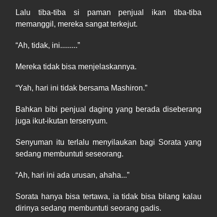
Lalu tiba
-
tiba si paman penjual ikan tiba
-
tiba
memanggil, mereka sangat terkejut.
“
Ah
, tidak, ini.........”
Mereka tidak bisa menjelaskannya.
“
Yah
, hari ini tidak bersama Mashiron.”
Bahkan bibi penjual daging yang berada diseberang
juga ikut
-
ikutan tersenyum.
Senyuman itu terlalu menyilaukan bagi Sorata yang
sedang membuntuti seseorang.
“
Ah
, hari ini ada urusan,
a
haha
..
.”
Sorata hanya b
i
sa tertawa, ia tidak bisa bilang kalau
dirinya sedang membuntuti seorang gadis.