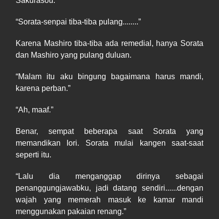
Sakurasou.
“Sorata
-
senpai tiba
-
tiba pulang........”
Kar
e
na Mashiro tiba
-
tiba ada remedial, hanya Sorata
dan Mashiro yang pulang duluan.
“
Malam
itu a
ku
bingung bagaimana harus mandi
,
kar
e
na perban.”
“
Ah
, maaf.”
Benar, sempat beberapa saat Sorata yang
me
mandikan Iori. Sorata mulai kangen saat
-
saat
seperti itu.
“
L
alu dia menganggap di
ri
nya sebagai
penanggungjawabku, jadi datang sendiri......dengan
wajah yang memerah masuk ke kamar mandi
menggunakan pakaian renang.”