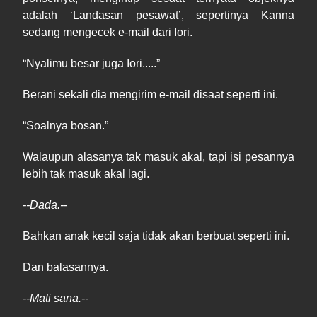
adalah ‘
Landasan
pesawat’, sepertin
ya
Kanna
sedang mengecek e-mail dari Iori.
“
Nyalimu
besar juga Iori.....”
Berani sekali dia mengirim e-mail disaat seperti ini.
“
Soalnya
bosan.”
Walaupun alasanya tak masuk akal, tapi isi pesannya
lebih tak masuk akal lagi.
--
Dada
.
--
Bahkan anak kecil saja tidak akan berbuat seperti ini.
Dan balasannya.
--
Mati
sana.
--