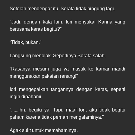
Setelah mendengar itu, Sorata tidak bingung lagi.
“
Jadi
, dengan kata lain, Iori menyukai Kanna yang
berusaha keras begitu?”
“
Tidak
, bukan.”
Langsung menolak. Sepertinya Sorata salah.
“
Rasanya
mesum juga ya masuk ke kamar mandi
menggunakan pakaian renang!”
Iori mengepalkan tangannya dengan keras, seperti
ingin dipahami.
“.......hn, begitu
ya
.
Tapi, m
aaf Iori, aku tidak begitu
paham kar
e
na tidak perna
h
mengalaminya.”
Agak sulit untuk memahaminya.