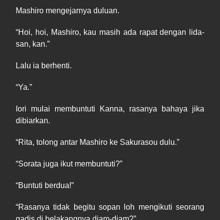
Mashiro mengejarnya duluan.
“
Hoi
, hoi, Mashiro, kau masih ada rapat dengan lida
-
san
,
kan.”
Lalu ia berhenti.
“
Ya
.”
Iori mulai membuntuti Kanna, rasanya bahaya jika
dibiarkan.
“Rita, tolong antar Mashiro ke Sakurasou dulu.”
“Sorata juga ikut membuntuti?”
“
Buntuti
berdua!”
“
Rasanya
tidak begitu sopan loh mengikuti seorang
gadis di
belakangnya diam
-
diam?”