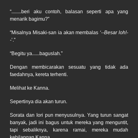
“........beri aku contoh, balasan seperti apa yang
menarik bagimu?”
“
Misalnya
Misaki
-
san
ia
akan
mem
balas
‘
--Besar
loh!
-
-
’.”
“
Begitu ya
......baguslah.”
Dengan membicarakan sesuatu yang tidak ada
faedahnya, kereta terhenti.
Melihat ke Kanna.
Sepertinya dia akan turun.
Sorata dan Iori pun menyusulnya. Yang turun sangat
banyak, jadi ini bagus untuk mereka yang menguntit,
tapi sebaliknya, kar
e
na ramai, mereka mudah
kehilangan Kanna.