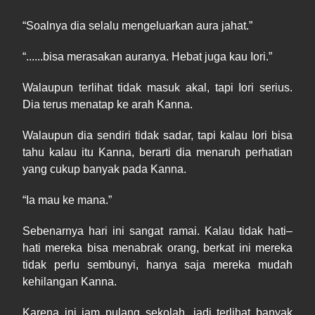
“
Soalnya
dia selalu mengeluarkan aura jahat.”
“......bisa merasakan auranya. Hebat juga
kau
Iori.”
Walaupun terlihat tidak masuk akal, tapi Iori serius.
Dia terus menatap ke arah Kanna.
Walaupun dia sendiri tidak sadar, tapi kalau Iori bisa
tahu kalau itu Kanna, berarti dia menaruh perhatian
yang cukup banyak pada Kanna.
“
Ia
mau ke mana.”
Sebenarnya hari ini sangat ramai. Kalau tidak hati
–
hati mereka bisa menabrak orang, berkat ini mereka
tidak perlu sembunyi, hanya saja mereka mudah
kehilangan Kanna.
Kar
e
na ini jam pulang sekolah, jadi terlihat banyak