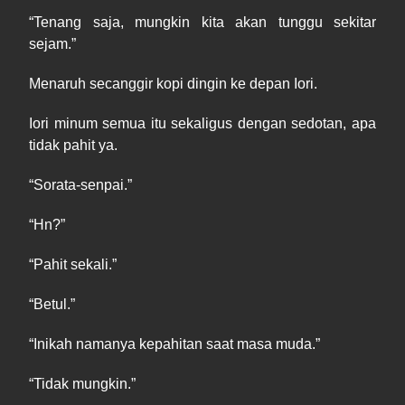
“
Tenang
saja, mungkin kita akan tunggu sekitar
sejam.”
Menaruh secanggir kopi dingin ke depan Iori.
Iori minum semua itu sekaligus dengan sedotan, apa
tidak pahit ya.
“Sorata
-
senpai.”
“
Hn
?”
“
Pahit
sekali.”
“
Betul
.”
“
Inikah
namanya kepahitan saat masa muda.”
“
Tidak
mungkin.”