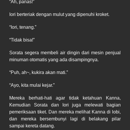
“
Ah
, panas!”
Iori berteriak dengan mulut yang dipenuhi kroket.
“Iori, tenang.”
“
Tidak
bisa!”
Sorata segera membeli air dingin dari mesin penjual
minuman otomatis yang ada disampingnya.
“
Puh
, ah~, kukira akan mati.”
“
Ayo
, kita mulai kejar.”
Mereka berhati
-
hati agar tidak ketahuan Kanna,
Kemudian
Sorata dan Iori juga melewati bagian
pemeriksaan tiket. Dan mereka melihat Kanna di
lobi,
dan mereka bersembunyi lagi di
belakang pilar
sampai kereta datang.