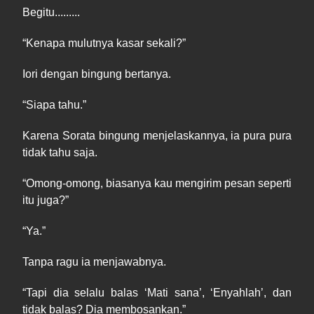
Begitu.........
“
Kenapa
mulutnya kasar sekali?”
Iori de
n
gan bingung bertanya.
“
Siapa
tahu.”
Kar
e
na Sorata bingung menjelaskannya, ia pura pura
tidak tahu saja.
“
Omong-
omong, biasanya kau
meng
irim pesan seperti
itu juga?”
“
Ya
.”
Tanpa ragu ia menjawabnya.
“
Tapi
dia selalu balas ‘
Mati
sana’, ‘
Enyahlah
’, dan
tidak balas? Dia membosankan.”