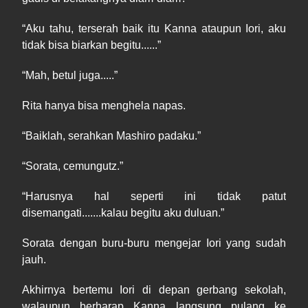
“
Aku
tahu, terserah baik itu Kanna ataupun Iori, aku
tidak bisa biarkan begitu......”
“
Mah
, betul juga.....”
Rita hanya bisa menghela napas.
“
Baiklah
, serahkan Mashiro padaku.”
“Sorata, c
emungutz
.”
“
Harusnya
hal seperti ini tidak patut
disemangati
.......kalau begitu aku duluan.”
Sorata dengan buru
-
buru mengejar Iori yang sudah
jauh.
Akhirnya bertemu Iori di
depan gerbang sekolah,
walaupun berharap Kanna langsung pulang ke