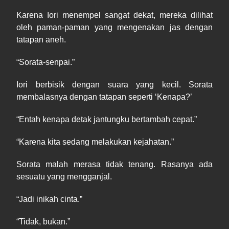
Kar
e
na Iori menempel sangat dekat, mereka dilihat
oleh paman
-
paman yang mengenakan jas dengan
tatapan aneh.
“Sorata
-
senpai.”
Iori berbisik dengan suara yang kecil. Sorata
membalasnya dengan tatapan seperti ‘
Kenapa
?’
“
Entah
kenapa detak jantungku bertambah cepat.”
“
Karena
kita sedang melakukan kejahatan.”
Sorata malah merasa tidak tenang. Rasanya ada
sesuatu yang mengganjal.
“
Jadi
inikah cinta.”
“
Tidak
, bukan.”