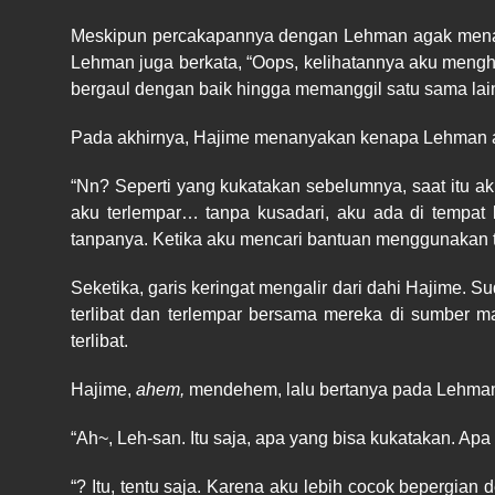
Meskipun percakapannya dengan Lehman agak menarik
Lehman juga berkata, “Oops, kelihatannya aku me
bergaul dengan baik hingga memanggil satu sama lain
Pada akhirnya, Hajime menanyakan kenapa Lehman ad
“Nn? Seperti yang kukatakan sebelumnya, saat itu ak
aku terlempar… tanpa kusadari, aku ada di tempat 
tanpanya. Ketika aku mencari bantuan menggunakan t
Seketika, garis keringat mengalir dari dahi Hajime. S
terlibat dan terlempar bersama mereka di sumber m
terlibat.
Hajime,
ahem,
mendehem, lalu bertanya pada Lehma
“Ah~, Leh-san. Itu saja, apa yang bisa kukatakan. Apa k
“? Itu, tentu saja. Karena aku lebih cocok bepergia