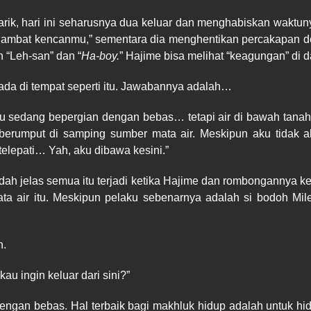
, hari ini seharusnya dua keluar dan menghabiskan waktunya
nghambat kencanmu,” sementara dia menghentikan percakapa
 “Leh-san” dan “
Ha-boy.
” Hajime bisa melihat “keagungan” di 
a di tempat seperti itu. Jawabannya adalah…
u sedang bepergian dengan bebas… tetapi air di bawah tanah y
berumput di samping sumber mata air. Meskipun aku tidak ak
elepati… Yah, aku dibawa kesini.”
udah jelas semua itu terjadi ketika Hajime dan rombongannya ke
ata air itu. Meskipun pelaku sebenarnya adalah si bodoh Mil
n.
au ingin keluar dari sini?”
n dengan bebas. Hal terbaik bagi makhluk hidup adalah untuk h