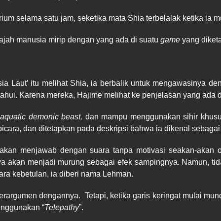
m selama satu jam, seketika mata Shia terbelalak ketika ia mel
wajah manusia mirip dengan yang ada di suatu
game
yang diket
 Laut’ itu melihat Shia, ia berbalik untuk mengawasinya den
ahui. Karena mereka, Hajime melihat ke penjelasan yang ada di
h
aquatic demonic beast,
dan mampu menggunakan sihir khusus
cara, dan ditetapkan pada deskripsi bahwa ia dikenal sebaga
ya akan menjawab dengan suara tanpa motivasi seakan-akan o
 akan menjadi murung sebagai efek sampingnya. Namun, tida
ra kebetulan, ia diberi nama Lehman.
berargumen dengannya.
Tetapi, ketika garis keringat mulai mu
enggunakan “
Telepathy
”.