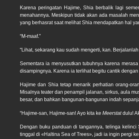
Karena peringatan Hajime, Shia berbalik lagi sem
menahannya. Meskipun tidak akan ada masalah menging
yang berhasrat saat melihat Shia mendapatkan hal ya
“M-maaf.”
“Lihat, sekarang kau sudah mengerti, kan. Berjalanla
Sementara ia menyusutkan tubuhnya karena merasa m
disampingnya. Karena ia terlihat begitu cantik dengan
Hajime dan Shia tetap menarik perhatian orang-or
Misalnya teater dan penampil jalanan, sirkus, aula m
besar, dan bahkan bangunan-bangunan indah sepanja
“Hajime-san, Hajime-san! Ayo kita ke
Meerstat
dulu! A
Dengan buku panduan di tangannya, telinga kelinci 
tinggal di «Haltina Sea of Trees», jadi ia ingin pergi k