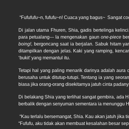
“Fufufufu~n, fufufu~n! Cuaca yang bagus~
Sangat co
Di jalan utama Fhuren, Shia, gadis bertelinga keli
para petualang--- Ia mengenakan gaun
one-piece
be
boing!
, bergoncang saat ia berjalan. Sabuk hitam ya
ditampilkan dengan jelas. Kaki yang ramping, kenca
‘bukit’ yang memantul itu.
Tetapi hal yang paling menarik darinya adalah aur
berusaha untuk ditutup-tutupi. Tentang ia yang seor
biasa jika orang-orang disekitarnya jatuh cinta pad
Di belakang Shia yang terlihat sangat gembira, ada 
berbalik dengan senyuman sementara ia menunggu Haj
“Kau terlalu bersemangat, Shia. Kau akan jatuh jika t
“Fufufu, aku tidak akan membuat kesalahan besar seper