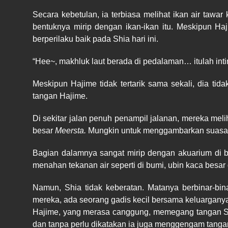
Secara kebetulan, ia terbiasa melihat ikan air tawa
bentuknya mirip dengan ikan-ikan itu. Meskipun H
berperilaku baik pada Shia hari ini.
“Hee~, makhluk laut berada di pedalaman… itulah int
Meskipun Hajime tidak tertarik sama sekali, dia ti
tangan Hajime.
Di sekitar jalan penuh penampil jalanan, mereka mel
besar
Meersta.
Mungkin untuk menggambarkan suasana
Bagian dalamnya sangat mirip dengan akuarium di bu
menahan tekanan air seperti di bumi, ubin kaca besar d
Namun, Shia tidak keberatan. Matanya berbinar-bin
mereka, ada seorang gadis kecil bersama keluarganya
Hajime, yang merasa canggung, memegang tangan Shi
dan tanpa perlu dikatakan ia juga menggengam tangan