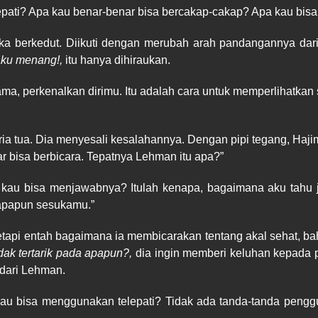
epati? Apa kau benar-benar bisa bercakap-cakap? Apa kau bis
tika berkedut. Diikuti dengan merubah arah pandangannya dar
aku menang!,
itu hanya dihiraukan.
tama, perkenalkan dirimu. Itu adalah cara untuk memperlihatk
pria tua. Dia menyesali kesalahannya. Dengan pipi tegang, Haj
 bisa berbicara. Tepatnya Lehman itu apa?”
kau bisa menjawabnya? Itulah kenapa, bagaimana aku tahu j
u apapun sesukamu.”
Tetapi entah bagaimana ia membicarakan tentang akal sehat, ba
idak tertarik pada apapun?,
dia ingin memberi keluhan kepada
 dari Lehman.
kau bisa menggunakan telepati? Tidak ada tanda-tanda peng