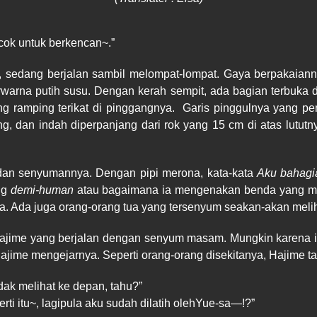
cok untuk berkencan~.”
nci, sedang berjalan sambil melompat-lompat. Gaya berpakaian
rwarna putih susu. Dengan kerah sempit, ada bagian terbuka
ng ramping terikat di pinggangnya.
Garis pinggulnya yang pe
ng, dan indah diperpanjang dari rok yang 15 cm di atas lutut
a dan senyumannya. Dengan pipi merona, kata-kata
Aku bahagia
ang
demi-human
atau bagaimana ia mengenakan benda yang mirip
anya. Ada juga orang-orang tua yang tersenyum seakan-akan me
Hajime yang berjalan dengan senyum masam. Mungkin karena ia 
ime mengejarnya. Seperti orang-orang disekitanya, Hajime tak
idak melihat ke depan, tahu?”
ti itu~, lagipula aku sudah dilatih olehYue-sa—!?”