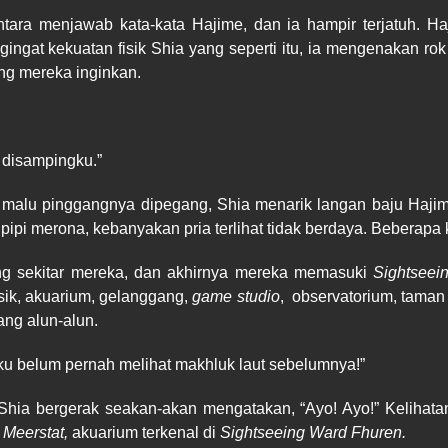
entara menjawab kata-kata Hajime, dan ia hampir terjatuh.
at kekuatan fisik Shia yang seperti itu, ia mengenakan rok 
ng mereka inginkan.
h disampingku.”
alu pinggangnya dipegang, Shia menarik langan baju Hajime d
 pipi merona, kebanyakan pria terlihat tidak berdaya. Beberapa
ang sekitar mereka, dan akhirnya mereka memasuki
Sightseei
usik, akuarium, gelanggang,
game studio
,
observatorium, taman
ng alun-alun.
ku belum pernah melihat makhluk laut sebelumnya!”
Shia bergerak seakan-akan mengatakan, “Ayo! Ayo!” Kelihata
e
Meerstat,
akuarium terkenal di
Sightseeing Ward Fhuren.