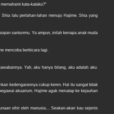
a memahami kata-kataku?”
i Shia lalu perlahan-lahan menuju Hajime. Shia yang
an sopan santunmu. Ya ampun, inilah kenapa anak muda
ime mencoba berbicara lagi.
awabannya. Yah, aku hanya bilang, aku adalah aku.
hkan kedengarannya cukup keren. Hal itu sangat tidak
 pegawai akuarium. Hajime agak menatap ke kejauhan
gunaan sihir oleh manusia… Seakan-akan kau sejenis