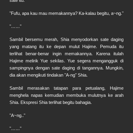
sate itu."
"Fufu, apa kau mau memakannya? Ka-kalau begitu, a~ng."
"……"
Sambil bersemu merah, Shia menyodorkan sate daging
yang matang itu ke depan mulut Hajime. Pemuda itu
terlihat benar-benar ingin memakannya. Karena itulah
Hajime melirik Yue sekilas. Yue segera mengangguk di
sampingnya dengan sate daging di tangannya. Mungkin,
dia akan mengikuti tindakan "A-ng" Shia.
Sambil merasakan tatapan para petualang, Hajime
menghela napas kemudian membuka mulutnya ke arah
Shia. Ekspresi Shia terlihat begitu bahagia.
"A~ng.."
"……"