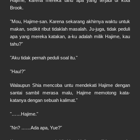
Hajime, karena mereka tahu apa yang terjadi di kota
Brook.
"Mou, Hajime-san. Karena sekarang akhirnya waktu untuk
makan, sedikit ribut tidaklah masalah. Ju-juga, tidak peduli
apa yang mereka katakan, a-ku adalah milik Hajime, kau
tahu?"
"Aku tidak pernah peduli soal itu."
"Hau!?"
Walaupun Shia mencoba untu mendekati Hajime dengan
santai sambil merasa malu, Hajime memotong kata-
katanya dengan sebuah kalimat."
"……Hajime."
"Nn? ……Ada apa, Yue?"