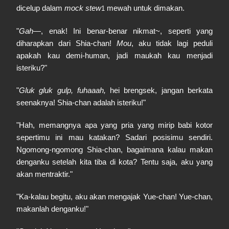
dicelup dalam
mock stew
mewah untuk dimakan.
1
"
Gah
—, enak! Ini benar-benar nikmat~, seperti yang
diharapkan dari Shia-chan!
Mou
, aku tidak lagi peduli
apakah kau demi-human, jadi maukah kau menjadi
isteriku?"
"
Gluk gluk gulp, fuhaaah,
hei brengsek, jangan berkata
seenaknya! Shia-chan adalah isteriku!"
"Hah, memangnya apa yang pria yang mirip babi kotor
sepertimu ini mau katakan? Sadari posisimu sendiri.
Ngomong-ngomong Shia-chan, bagaimana kalau makan
denganku setelah kita tiba di kota? Tentu saja, aku yang
akan mentraktir."
"Ka-kalau begitu, aku akan mengajak Yue-chan! Yue-chan,
makanlah denganku!"