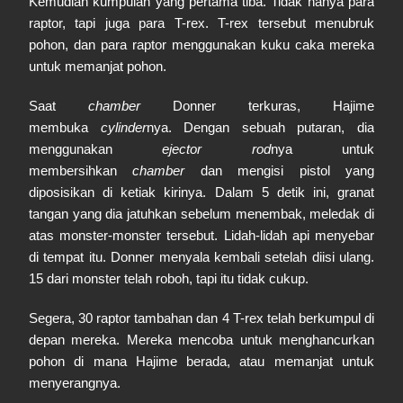
Kemudian kumpulan yang pertama tiba. Tidak hanya para
raptor, tapi juga para T-rex. T-rex tersebut menubruk
pohon, dan para raptor menggunakan kuku caka mereka
untuk memanjat pohon.
Saat
chamber
Donner terkuras, Hajime
membuka
cylinder
nya. Dengan sebuah putaran, dia
menggunakan
ejector rod
nya untuk
membersihkan
chamber
dan mengisi pistol yang
diposisikan di ketiak kirinya. Dalam 5 detik ini, granat
tangan yang dia jatuhkan sebelum menembak, meledak di
atas monster-monster tersebut. Lidah-lidah api menyebar
di tempat itu. Donner menyala kembali setelah diisi ulang.
15 dari monster telah roboh, tapi itu tidak cukup.
Segera, 30 raptor tambahan dan 4 T-rex telah berkumpul di
depan mereka. Mereka mencoba untuk menghancurkan
pohon di mana Hajime berada, atau memanjat untuk
menyerangnya.