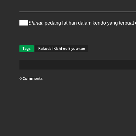
1.
Shinai
: pedang latihan dalam kendo yang terbuat
Tags
Rakudai Kishi no Eiyuu-tan
0 Comments