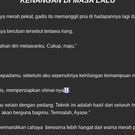
KENANGAN DI MASA LALU
a merah pekat, gadis itu memanggil pria di hadapannya lagi da
aya beruban tersebut tertawa riang.
nahan diri melawanku. Cukup, maju."
ni kepadamu, sebelum aku sepenuhnya kehilangan kemampuan
adis, mempersiapkan
shinai
-nya
[1]
.
 selain dengan pedang. Teknik ini adalah hasil dari seluruh h
ti akan berguna bagimu. Terimalah, Ayase."
ermandikan cahaya berwarna lebih hangat dari warna merah p